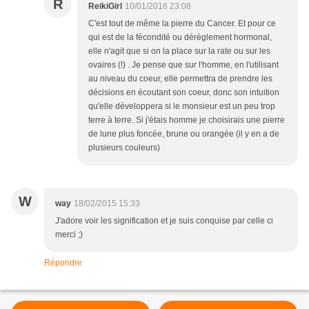
R
ReikiGirl
10/01/2016 23:08
C'est tout de même la pierre du Cancer. Et pour ce
qui est de la fécondité ou dérèglement hormonal,
elle n'agit que si on la place sur la rate ou sur les
ovaires (!) . Je pense que sur l'homme, en l'utilisant
au niveau du coeur, elle permettra de prendre les
décisions en écoutant son coeur, donc son intuition
qu'elle développera si le monsieur est un peu trop
terre à terre. Si j'étais homme je choisirais une pierre
de lune plus foncée, brune ou orangée (il y en a de
plusieurs couleurs)
W
way
18/02/2015 15:33
J'adore voir les signification et je suis conquise par celle ci
merci ;)
Répondre