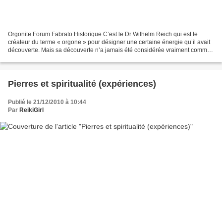
Orgonite Forum Fabrato Historique C’est le Dr Wilhelm Reich qui est le
créateur du terme « orgone » pour désigner une certaine énergie qu’il avait
découverte. Mais sa découverte n’a jamais été considérée vraiment comme
scientifique, même si sa démarche...
Pierres et spiritualité (expériences)
Publié le 21/12/2010 à 10:44
Par
ReikiGirl