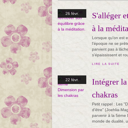
S'alléger e
26 févr.
à la médita
Lorsque qu'on est en
l'époque ne se prêt
parvient pas à lâche
s'épaississent et rou
LIRE LA SUITE
Intégrer l
22 févr.
chakras
Petit rappel : Les 
d'être" (Joehlia-Mag
parvenir à la 5ème
monde de dualité, u