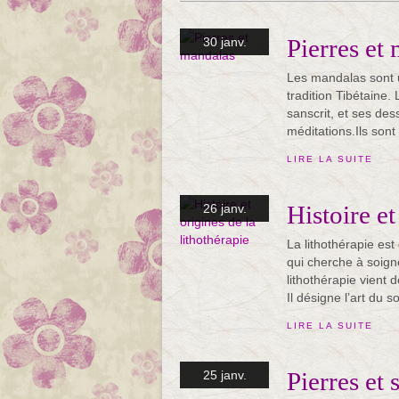
Pierres et
30 janv.
Les mandalas sont u
tradition Tibétaine.
sanscrit, et ses de
méditations.Ils sont 
LIRE LA SUITE
Histoire et
26 janv.
La lithothérapie e
qui cherche à soign
lithothérapie vient d
Il désigne l’art du so
LIRE LA SUITE
Pierres et 
25 janv.