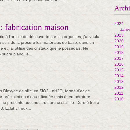
Arch
2024
 : fabrication maison
Janvi
2023
e à l'article de découverte sur les orgonites, j'ai voulu
2020
 suis donc procuré les matériaux de base, dans un
2019
 et j'ai utilisé des cristaux que je possédais. Ne
2018
ucre blanc, je...
2017
2016
2015
2014
2013
2012
s Dioxyde de silicium SiO2 . nH2O, formé d’acide
2011
par précipitation d’eau silicatée mais à température
2010
l ne présente aucune structure cristalline. Dureté 5,5 à
3. Eclat vitreux...