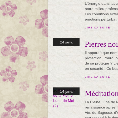
L'énergie dans laqu
notre milieu professi
Les conditions exté
émotions perturbatri
LIRE LA SUITE
Pierres noi
24 janv.
Il apparaît que nom
protection. Pourquo
de se protéger ? L'
en sécurité . Ce beso
LIRE LA SUITE
Méditation
14 janv.
La Pleine Lune de M
renaissance après l
Vie, de Sagesse, d'
correspond à la de