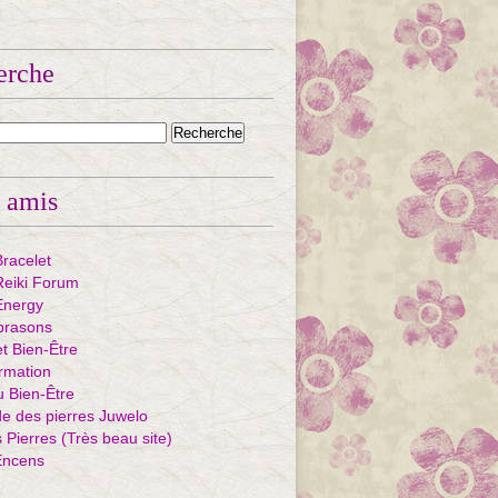
erche
 amis
Bracelet
eiki Forum
Energy
ibrasons
et Bien-Être
rmation
u Bien-Être
e des pierres Juwelo
Pierres (Très beau site)
Encens