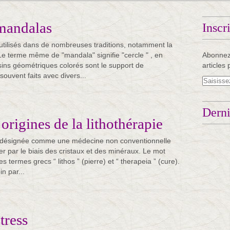
 mandalas
Inscr
tilisés dans de nombreuses traditions, notamment la
 Le terme même de "mandala" signifie "cercle " , en
Abonnez
ssins géométriques colorés sont le support de
articles 
souvent faits avec divers...
Derni
 origines de la lithothérapie
st désignée comme une médecine non conventionnelle
er par le biais des cristaux et des minéraux. Le mot
es termes grecs “ lithos ” (pierre) et “ therapeia ” (cure).
in par...
stress