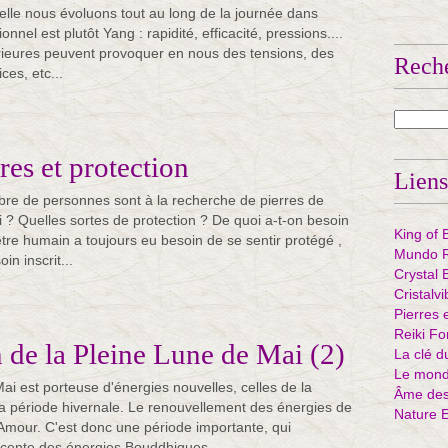
elle nous évoluons tout au long de la journée dans
onnel est plutôt Yang : rapidité, efficacité, pressions....
rieures peuvent provoquer en nous des tensions, des
Rech
ces, etc...
res et protection
Liens
bre de personnes sont à la recherche de pierres de
i ? Quelles sortes de protection ? De quoi a-t-on besoin
King of 
être humain a toujours eu besoin de se sentir protégé ,
Mundo R
in inscrit...
Crystal 
Cristalv
Pierres 
Reiki Fo
 de la Pleine Lune de Mai (2)
La clé d
Le mond
ai est porteuse d'énergies nouvelles, celles de la
Âme des 
a période hivernale. Le renouvellement des énergies de
Nature 
Amour. C'est donc une période importante, qui
scente des énergies Bouddhiques...