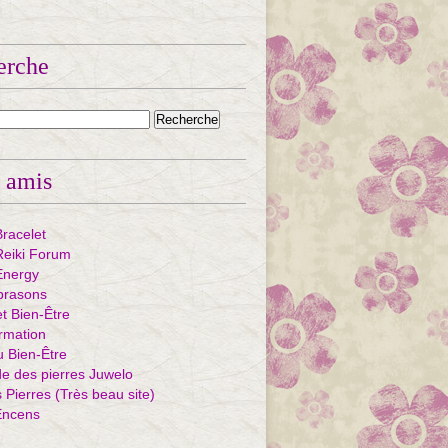
erche
 amis
Bracelet
eiki Forum
Energy
ibrasons
et Bien-Être
rmation
u Bien-Être
e des pierres Juwelo
Pierres (Très beau site)
Encens