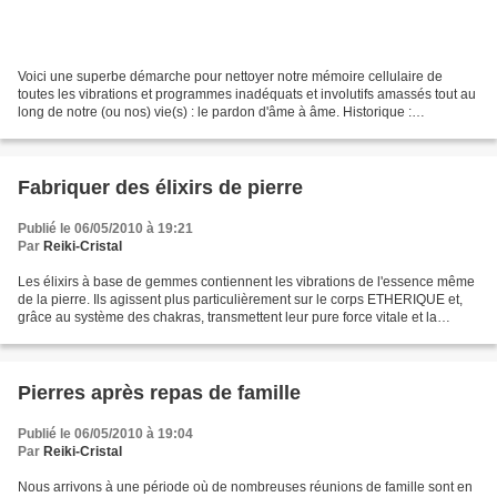
Voici une superbe démarche pour nettoyer notre mémoire cellulaire de
toutes les vibrations et programmes inadéquats et involutifs amassés tout au
long de notre (ou nos) vie(s) : le pardon d'âme à âme. Historique :
Ho'oponopono est une tradition de repentir...
Fabriquer des élixirs de pierre
Publié le 06/05/2010 à 19:21
Par
Reiki-Cristal
Les élixirs à base de gemmes contiennent les vibrations de l'essence même
de la pierre. Ils agissent plus particulièrement sur le corps ETHERIQUE et,
grâce au système des chakras, transmettent leur pure force vitale et la
dirigent vers les zones du corps...
Pierres après repas de famille
Publié le 06/05/2010 à 19:04
Par
Reiki-Cristal
Nous arrivons à une période où de nombreuses réunions de famille sont en