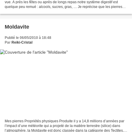
vue. A près les fêtes ou après de longs repas notre système digestif est
quelque peu remué : alcools, sucres, gras, .... Je reprécise que les pierres
sont une aide, mais en aucun...
Moldavite
Publié le 06/05/2010 à 18:48
Par
Reiki-Cristal
Mes pierres Propriétés physiques Produite il y a 14,8 millions d’années par
l’impact d’une météorite qui a projeté de la matière terrestre (silice) dans
l’atmosphère, la Moldavite est donc classée dans la catégorie des Tectites,