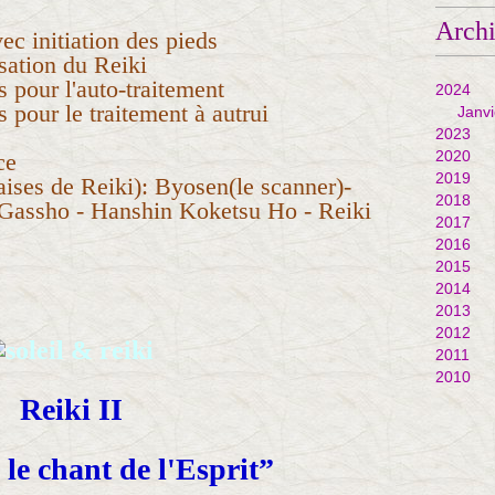
Arch
ec initiation des pieds
isation du Reiki
 pour l'auto-traitement
2024
 pour le traitement à autrui
Janvi
2023
2020
ce
2019
ses de Reiki): Byosen(le scanner)-
2018
Gassho - Hanshin Koketsu Ho - Reiki
2017
2016
2015
2014
2013
2012
2011
2010
Re
iki II
le chant de l'Esprit”