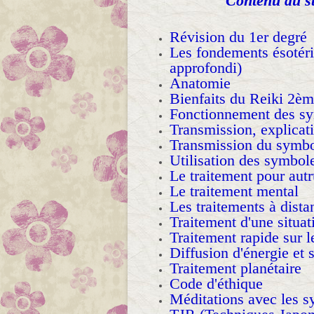
Contenu du st
Révision du 1er degré
Les fondements ésotér
approfondi)
Anatomie
Bienfaits du Reiki 2èm
Fonctionnement des s
Transmission, explicat
Transmission du symbo
Utilisation des symbole
Le traitement pour aut
Le traitement mental
Les traitements à dista
Traitement d'une situat
Traitement rapide sur l
Diffusion d'énergie et 
Traitement planétaire
Code d'éthique
Méditations avec les 