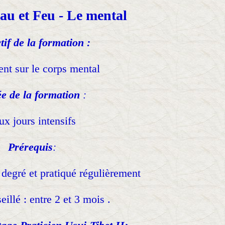
au et Feu - Le mental
tif de la formation :
ent sur le corps mental
e de la formation
:
x jours intensifs
Prérequis
:
 degré et pratiqué régulièrement
eillé : entre 2 et 3 mois .