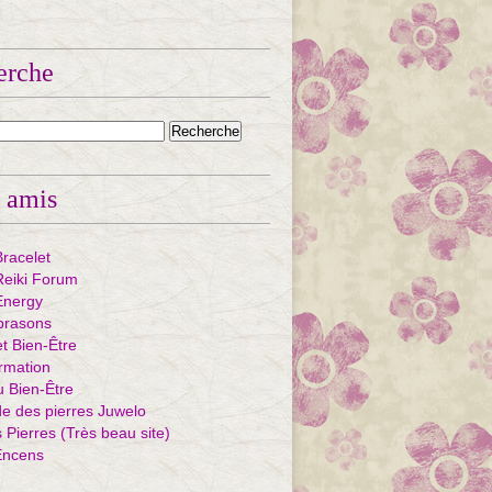
erche
 amis
Bracelet
eiki Forum
Energy
ibrasons
et Bien-Être
rmation
u Bien-Être
e des pierres Juwelo
Pierres (Très beau site)
Encens