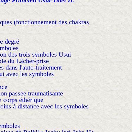
age Praticien Usui-Tibet II:
iques (fonctionnement des chakras
e degré
ymboles
ion des trois symboles Usui
le du Lâcher-prise
s dans l'auto-traitement
rui avec les symboles
nce
ion passée traumatisante
e corps éthérique
soins à distance avec les symboles
symboles