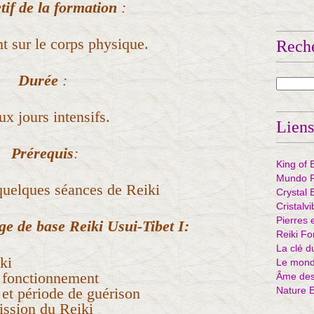
tif
de la formation
:
t sur le corps physique.
Rech
Durée
:
x jours intensifs.
Liens
Prérequis
:
King of 
Mundo R
quelques séances de Reiki
Crystal 
Cristalv
Pierres 
e de base Reiki Usui-Tibet I:
Reiki Fo
La clé d
ki
Le mond
: fonctionnement
Âme des 
 et période de guérison
Nature 
ission du Reiki