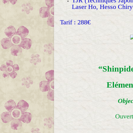
TJR (Techniques Japona
Laser Ho, Hesso Chir
Tarif : 288€
“Shinpide
Elément
Objec
Ouvert