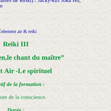
ises de Reiki) : Jacky-kiri Joka Ho,
yo
Reiki III
n,le chant du maître”
 Air -Le spirituel
tif de la formation :
ure de la conscience.
Durée :