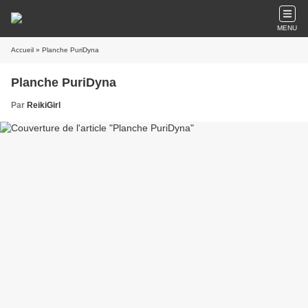
MENU
Accueil
» Planche PuriDyna
Planche PuriDyna
Par
ReikiGirl