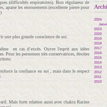
es (difficultés respiratoires). Bon régulateur de
Arch
hes, apaise les enrouements (excellente pierre pour
)
2024
Janvi
2023
2020
rir une plus grande conscience de soi.
2019
2018
2017
même en cas d’excès. Ouvre l'esprit aux idées
2016
es. Pour les personnes très conservatrices, étroites
2015
ctions.
2014
2013
nforce la confiance en soi , mais dans le respect
2012
é.
2011
2010
œil. Mais forte relation aussi avec chakra Racine
sur soi.