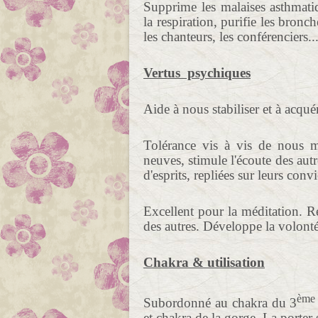
Supprime les malaises asthmatiqu
la respiration, purifie les bronc
les chanteurs, les conférenciers...
Vertus psychiques
Aide à nous stabiliser et à acqué
Tolérance vis à vis de nous 
neuves, stimule l'écoute des autr
d'esprits, repliées sur leurs convi
Excellent pour la méditation. Re
des autres. Développe la volont
Chakra & utilisation
ème
Subordonné au chakra du 3
et chakra de la gorge.
La porter 