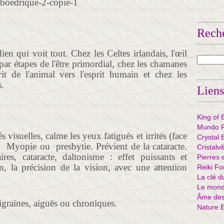
Rech
ien qui voit tout. Chez les Celtes irlandais, l'œil
ar étapes de l'être primordial, chez les chamanes
prit de l'animal vers l'esprit humain et chez les
s.
Liens
King of 
Mundo R
s visuelles, calme les yeux fatigués et irrités (face
Crystal 
s. Myopie ou presbytie. Prévient de la cataracte.
Cristalv
ires, cataracte, daltonisme : effet puissants et
Pierres 
n, la précision de la vision, avec une attention
Reiki Fo
La clé d
Le mond
Âme des 
igraines, aiguës ou chroniques.
Nature 