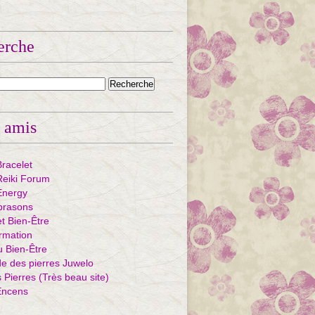
erche
 amis
Bracelet
eiki Forum
Energy
ibrasons
et Bien-Être
rmation
u Bien-Être
e des pierres Juwelo
Pierres (Très beau site)
Encens