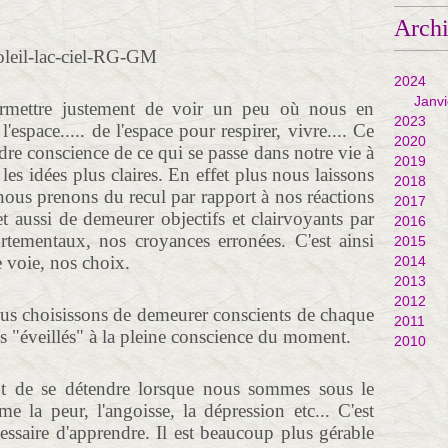
Arch
2024
Janvi
permettre justement de voir un peu où nous en
2023
space..... de l'espace pour respirer, vivre.... Ce
2020
re conscience de ce qui se passe dans notre vie à
2019
les idées plus claires. En effet plus nous laissons
2018
 nous prenons du recul par rapport à nos réactions
2017
 aussi de demeurer objectifs et clairvoyants par
2016
tementaux, nos croyances erronées. C'est ainsi
2015
e voie, nos choix.
2014
2013
2012
ous choisissons de demeurer conscients de chaque
2011
ns "éveillés" à la pleine conscience du moment.
2010
ant de se détendre lorsque nous sommes sous le
e la peur, l'angoisse, la dépression etc... C'est
essaire d'apprendre. Il est beaucoup plus gérable