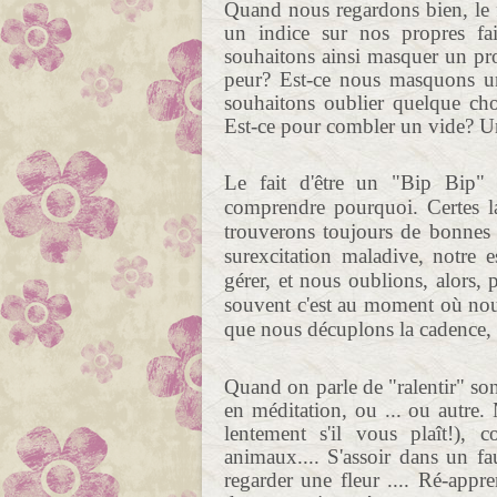
Quand nous regardons bien, le 
un indice sur nos propres fa
souhaitons ainsi masquer un p
peur? Est-ce nous masquons u
souhaitons oublier quelque ch
Est-ce pour combler un vide? U
Le fait d'être un "Bip Bip" 
comprendre pourquoi. Certes la
trouverons toujours de bonnes r
surexcitation maladive, notre 
gérer, et nous oublions, alors, p
souvent c'est au moment où nous
que nous décuplons la cadence, e
Quand on parle de "ralentir" son
en méditation, ou ... ou autre
lentement s'il vous plaît!), c
animaux.... S'assoir dans un fau
regarder une fleur .... Ré-appr