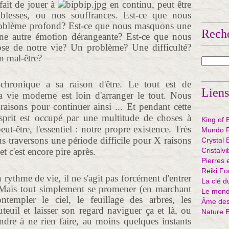
fait de jouer à
en continu, peut être
iblesses, ou nos souffrances. Est-ce que nous
roblème profond? Est-ce que nous masquons une
Rech
ne autre émotion dérangeante? Est-ce que nous
ose de notre vie? Un problème? Une difficulté?
n mal-être?
chronique a sa raison d'être. Le tout est de
Liens
 vie moderne est loin d'arranger le tout. Nous
aisons pour continuer ainsi ... Et pendant cette
esprit est occupé par une multitude de choses à
King of 
eut-être, l'essentiel : notre propre existence. Très
Mundo R
 traversons une période difficile pour X raisons
Crystal 
t c'est encore pire après.
Cristalv
Pierres 
Reiki Fo
 rythme de vie, il ne s'agit pas forcément d'entrer
La clé d
. Mais tout simplement se promener (en marchant
Le mond
ontempler le ciel, le feuillage des arbres, les
Âme des 
teuil et laisser son regard naviguer ça et là, ou
Nature 
endre à ne rien faire, au moins quelques instants