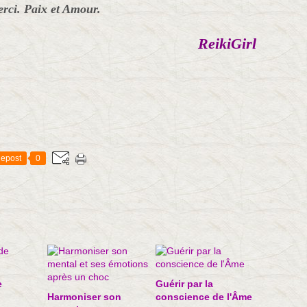
rci. Paix et Amour.
ReikiGirl
epost
0
e
Guérir par la
Harmoniser son
conscience de l'Âme