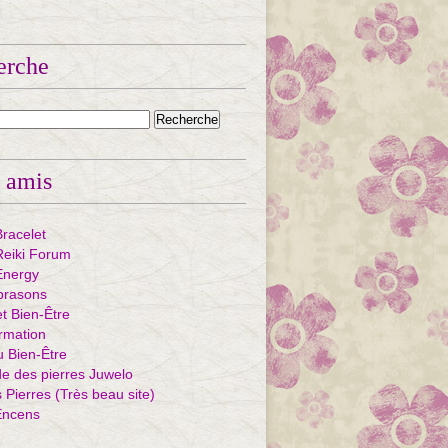
erche
 amis
Bracelet
eiki Forum
Energy
ibrasons
et Bien-Être
rmation
u Bien-Être
e des pierres Juwelo
Pierres (Très beau site)
Encens