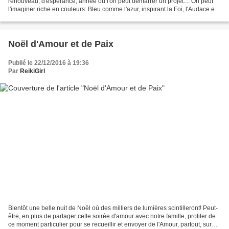
renouveau, d'espérance, année où l'on peut démarrer un projet.... On peut
l'imaginer riche en couleurs: Bleu comme l'azur, inspirant la Foi, l'Audace et
la Volonté de parvenir au bout...
Noël d'Amour et de Paix
Publié le 22/12/2016 à 19:36
Par
ReikiGirl
Bientôt une belle nuit de Noël où des milliers de lumières scintilleront! Peut-
être, en plus de partager cette soirée d'amour avec notre famille, profiter de
ce moment particulier pour se recueillir et envoyer de l'Amour, partout, sur