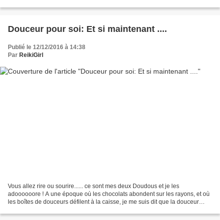
tous les êtres sensibles,...
Douceur pour soi: Et si maintenant ....
Publié le 12/12/2016 à 14:38
Par
ReikiGirl
Vous allez rire ou sourire...... ce sont mes deux Doudous et je les
adoooooore ! A une époque où les chocolats abondent sur les rayons, et où
les boîtes de douceurs défilent à la caisse, je me suis dit que la douceur
pouvait être .....administrée peut-être...