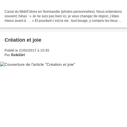
Canal du Midi/Clères en Normandie (photos personnelles). Nous entendons
souvent, hélas : « Je ne suis pas bien ici, je veux changer de région, j’étais
mieux avant à …. » Et pourtant c’est la vie : tout bouge, y compris les lieux de
domicile, les lieux...
Création et joie
Publié le 21/02/2017 à 15:45
Par
ReikiGirl