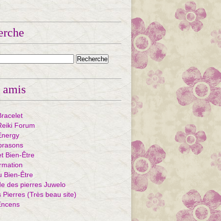
erche
 amis
Bracelet
eiki Forum
Energy
ibrasons
et Bien-Être
rmation
u Bien-Être
e des pierres Juwelo
Pierres (Très beau site)
Encens