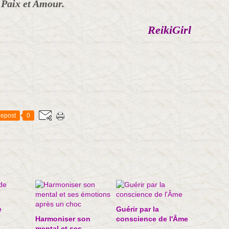
Paix et Amour.
ReikiGirl
epost
0
e
Guérir par la
Harmoniser son
conscience de l'Âme
mental et ses