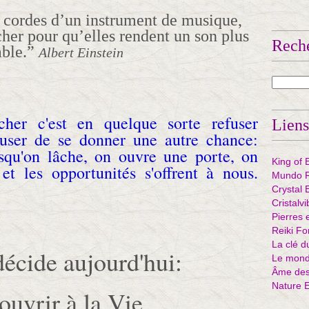
 cordes d’un instrument de musique,
âcher pour qu’elles rendent un son plus
Rech
able.”
Albert Einstein
cher c'est en quelque sorte refuser
Liens
efuser de se donner une autre chance:
rsqu'on lâche, on ouvre une porte, on
King of 
r et les opportunités s'offrent à nous.
Mundo R
Crystal 
Cristalv
Pierres 
Reiki Fo
La clé d
décide aujourd'hui:
Le mond
Âme des 
Nature 
uvrir à la Vie,