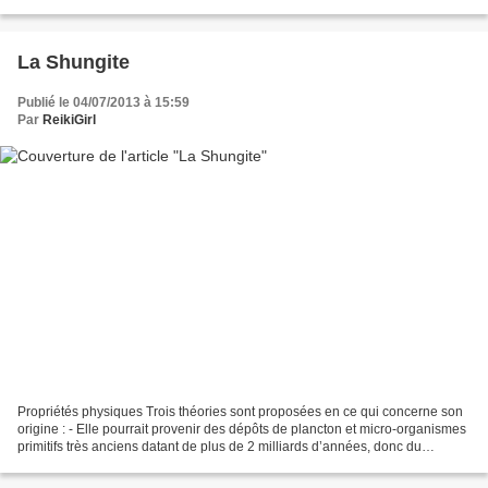
Relions-nous chacun à notre...
La Shungite
Publié le 04/07/2013 à 15:59
Par
ReikiGirl
Propriétés physiques Trois théories sont proposées en ce qui concerne son
origine : - Elle pourrait provenir des dépôts de plancton et micro-organismes
primitifs très anciens datant de plus de 2 milliards d’années, donc du
précambien et se trouvant dans...