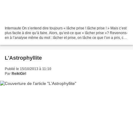
Internaute On s’entend dire toujours « lâche prise ! lâche prise ! » Mais c’est
plus facile à dire qu’à faire. Alors, qu’est-ce que « lâcher prise »? Revenons-
en à l’analyse même du mot : lâcher et prise, on lâche ce que l’on a pris, ce
que l’on tient....
L'Astrophyllite
Publié le 15/10/2013 à 11:10
Par
ReikiGirl