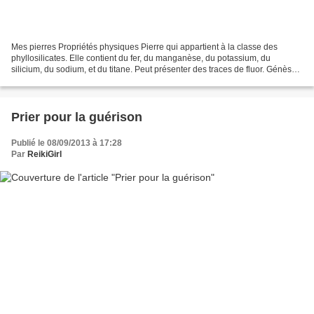
Mes pierres Propriétés physiques Pierre qui appartient à la classe des
phyllosilicates. Elle contient du fer, du manganèse, du potassium, du
silicium, du sodium, et du titane. Peut présenter des traces de fluor. Génèse :
Pierre qui peut être d’origine...
Prier pour la guérison
Publié le 08/09/2013 à 17:28
Par
ReikiGirl