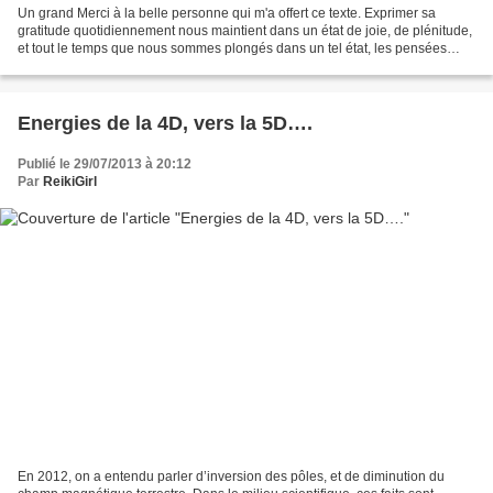
Un grand Merci à la belle personne qui m'a offert ce texte. Exprimer sa
gratitude quotidiennement nous maintient dans un état de joie, de plénitude,
et tout le temps que nous sommes plongés dans un tel état, les pensées
négatives s'évanouissent. C'est...
Energies de la 4D, vers la 5D….
Publié le 29/07/2013 à 20:12
Par
ReikiGirl
En 2012, on a entendu parler d’inversion des pôles, et de diminution du