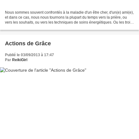
Nous sommes souvent confrontés à la maladie d'un être cher, d'un(e) ami(e),
et dans ce cas, nous nous tournons la plupart du temps vers la prière, ou
vers les souhaits, ou vers les techniques de soins énergétiques. Ou les trois
en même temps. Formuler...
Actions de Grâce
Publié le 03/09/2013 à 17:47
Par
ReikiGirl