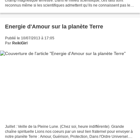
champ magnétique terrestre. Dans le milieu scientifique, ces faits sont
reconnus même si les scientifiques admettent qu’ils ne connaissent pas le
processus, et qu’ils reconnaissent...
Energie d'Amour sur la planète Terre
Publié le 10/07/2013 à 17:05
Par
ReikiGirl
Juillet : Veille de la Pleine Lune. (Chez soi, heure indifférente). Grande
chaîne spirituelle Lions nos coeurs par un seul lien fraternel pour envoyer à
notre planète Terre : Amour, Guérison, Protection, Dans l'Ordre Universel.