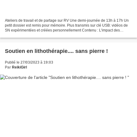
Ateliers de travail et de partage sur RV Une demi-journée de 13h à 17h Un
petit dossier est remis pour mémoire. Plus transmis sur clé USB: vidéos de
SN expérimentées et créées personnellement Contenu : L'impact des
chiffres dans notre vie La maladie,...
Soutien en lithothérapie.... sans pierre !
Publié le 27/03/2023 à 19:03
Par
ReikiGirl