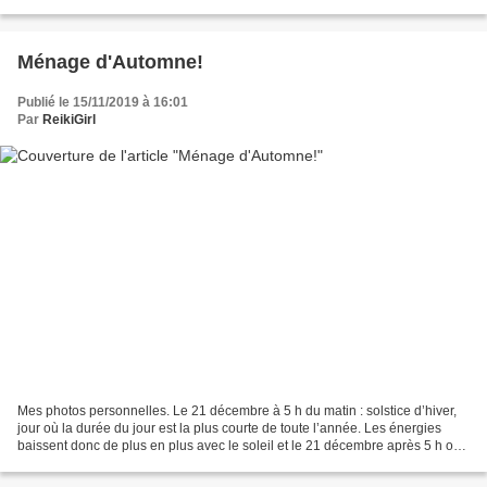
Protocoles d'utilisation - pour soi - pour...
Ménage d'Automne!
Publié le 15/11/2019 à 16:01
Par
ReikiGirl
Mes photos personnelles. Le 21 décembre à 5 h du matin : solstice d’hiver,
jour où la durée du jour est la plus courte de toute l’année. Les énergies
baissent donc de plus en plus avec le soleil et le 21 décembre après 5 h on
repartira dans une croissance...