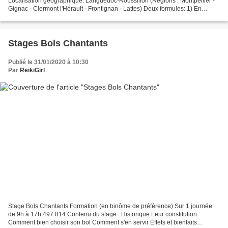
Localisation géographique: Languedoc-Roussillon (Régions : Montpellier -
Gignac - Clermont l'Hérault - Frontignan - Lattes) Deux formules: 1) En
quatre séances par demi-journée sur RV personnalisé...
Stages Bols Chantants
Publié le 31/01/2020 à 10:30
Par
ReikiGirl
Stage Bols Chantants Formation (en binôme de préférence) Sur 1 journée
de 9h à 17h 497 814 Contenu du stage : Historique Leur constitution
Comment bien choisir son bol Comment s'en servir Effets et bienfaits