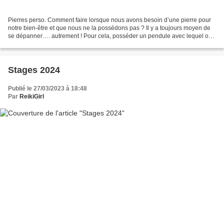
Pierres perso. Comment faire lorsque nous avons besoin d’une pierre pour
notre bien-être et que nous ne la possédons pas ? Il y a toujours moyen de
se dépanner…. autrement ! Pour cela, posséder un pendule avec lequel on
est bien connecté, un dessin radionique,...
Stages 2024
Publié le 27/03/2023 à 18:48
Par
ReikiGirl