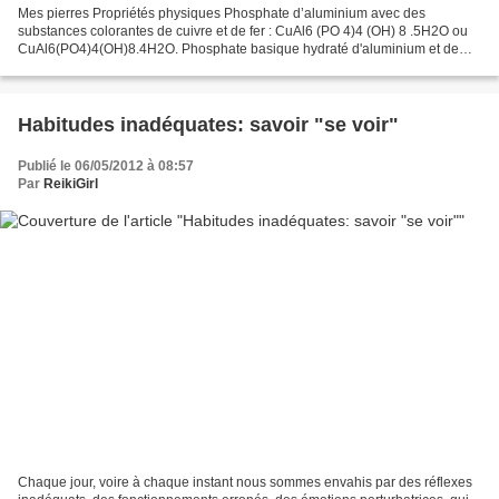
Mes pierres Propriétés physiques Phosphate d’aluminium avec des
substances colorantes de cuivre et de fer : CuAl6 (PO 4)4 (OH) 8 .5H2O ou
CuAl6(PO4)4(OH)8.4H2O. Phosphate basique hydraté d'aluminium et de
cuivre. Il se décolore par exposition au soleil...
Habitudes inadéquates: savoir "se voir"
Publié le 06/05/2012 à 08:57
Par
ReikiGirl
Chaque jour, voire à chaque instant nous sommes envahis par des réflexes