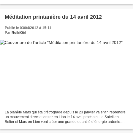
suivante. C'est en tous les cas la période...
Méditation printanière du 14 avril 2012
Publié le 03/04/2012 à 15:11
Par
ReikiGirl
La planète Mars qui était rétrograde depuis le 23 janvier va enfin reprendre
un mouvement direct et entrer en Lion le 14 avril prochain. Le Soleil en
Bélier et Mars en Lion vont créer une grande quantité d’énergie ardente.
L’élément feu étant assimilé...