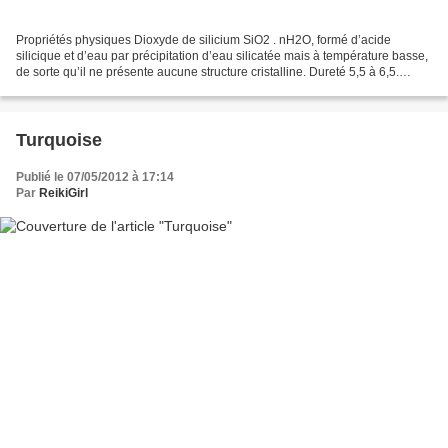
Propriétés physiques Dioxyde de silicium SiO2 . nH2O, formé d’acide
silicique et d’eau par précipitation d’eau silicatée mais à température basse,
de sorte qu’il ne présente aucune structure cristalline. Dureté 5,5 à 6,5.
Densité 1,8 à 2,3. Eclat vitreux...
Turquoise
Publié le 07/05/2012 à 17:14
Par
ReikiGirl