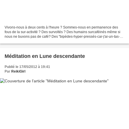
Vivons-nous à deux cents à l'heure ? Sommes-nous en permanence des
fous de la sur-activité ? Des survoltés ? Des humains surcaféinés même si
nous ne buvons pas de café? Des "bipèdes-hyper-pressés-car-j'ai-un-tas-
de-choses-à-finir" ? Vivons-nous dans la...
Méditation en Lune descendante
Publié le 17/05/2012 à 19:41
Par
ReikiGirl