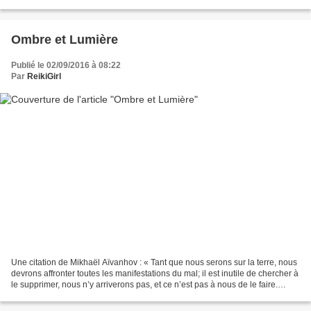
qui, elle, transmute tout ce qui est...
Ombre et Lumière
Publié le 02/09/2016 à 08:22
Par
ReikiGirl
Une citation de Mikhaël Aïvanhov : « Tant que nous serons sur la terre, nous
devrons affronter toutes les manifestations du mal; il est inutile de chercher à
le supprimer, nous n’y arriverons pas, et ce n’est pas à nous de le faire.
Notre tâche à nous,...