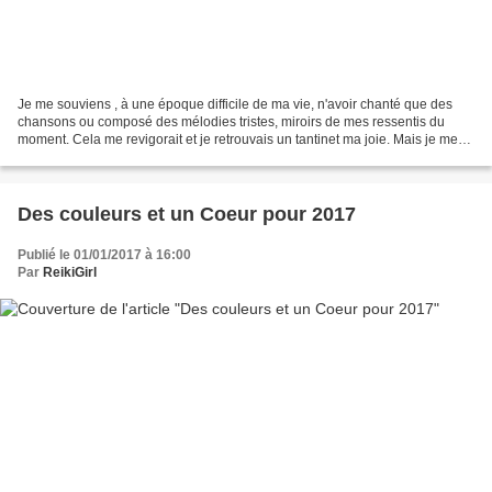
Je me souviens , à une époque difficile de ma vie, n'avoir chanté que des
chansons ou composé des mélodies tristes, miroirs de mes ressentis du
moment. Cela me revigorait et je retrouvais un tantinet ma joie. Mais je me
souviens aussi avoir écrit des...
Des couleurs et un Coeur pour 2017
Publié le 01/01/2017 à 16:00
Par
ReikiGirl