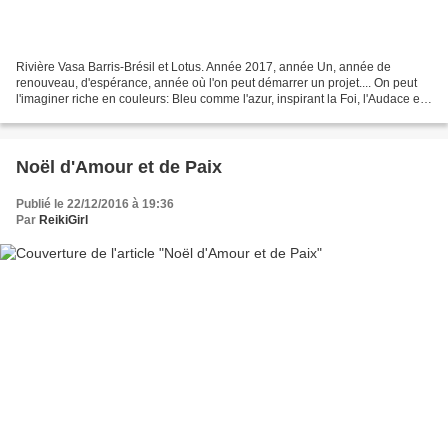
Rivière Vasa Barris-Brésil et Lotus. Année 2017, année Un, année de
renouveau, d'espérance, année où l'on peut démarrer un projet.... On peut
l'imaginer riche en couleurs: Bleu comme l'azur, inspirant la Foi, l'Audace et
la Volonté de parvenir au bout...
Noël d'Amour et de Paix
Publié le 22/12/2016 à 19:36
Par
ReikiGirl