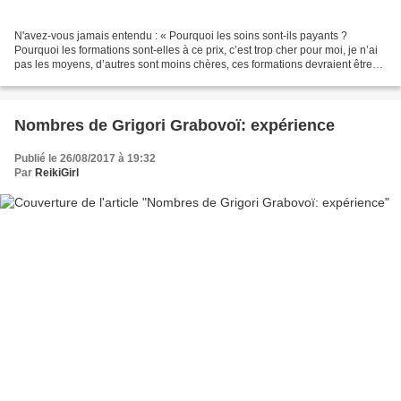
N'avez-vous jamais entendu : « Pourquoi les soins sont-ils payants ?
Pourquoi les formations sont-elles à ce prix, c’est trop cher pour moi, je n’ai
pas les moyens, d’autres sont moins chères, ces formations devraient être
gratuites etc …. » A une certaine...
Nombres de Grigori Grabovoï: expérience
Publié le 26/08/2017 à 19:32
Par
ReikiGirl