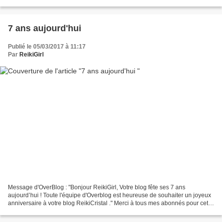
domicile, les lieux...
7 ans aujourd'hui
Publié le 05/03/2017 à 11:17
Par
ReikiGirl
Message d'OverBlog : "Bonjour ReikiGirl, Votre blog fête ses 7 ans
aujourd’hui ! Toute l'équipe d'Overblog est heureuse de souhaiter un joyeux
anniversaire à votre blog ReikiCristal ." Merci à tous mes abonnés pour cette
longue fidélité et merci aux nouveaux....