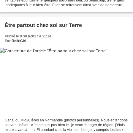
véritables éponges énergétiques absorbant tout, ou beaucoup, d'énergies
inadéquates à leur bien-être. Elles se retrouvent ainsi avec de nombreux
troubles sans savoir pourquoi. Certaines...
Être partout chez soi sur Terre
Publié le 07/03/2017 à 11:34
Par
ReikiGirl
Canal du Midi/Clères en Normandie (photos personnelles). Nous entendons
souvent, hélas : « Je ne suis pas bien ici, je veux changer de région, j’étais
mieux avant à …. » Et pourtant c’est la vie : tout bouge, y compris les lieux de