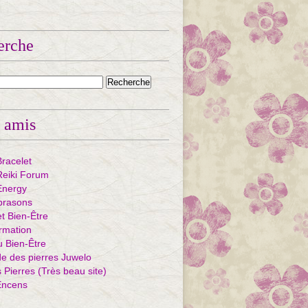
erche
 amis
Bracelet
eiki Forum
Energy
ibrasons
et Bien-Être
rmation
u Bien-Être
e des pierres Juwelo
Pierres (Très beau site)
Encens