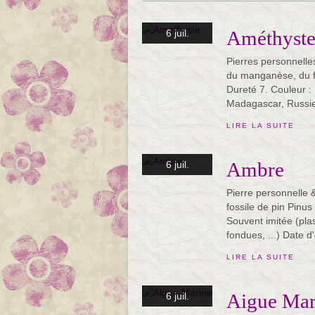
Améthyst
6 juil.
Pierres personnelle
du manganèse, du fe
Dureté 7. Couleur :
Madagascar, Russie
LIRE LA SUITE
Ambre
6 juil.
Pierre personnelle 
fossile de pin Pinus
Souvent imitée (pla
fondues, ...) Date d'
LIRE LA SUITE
Aigue Mar
6 juil.