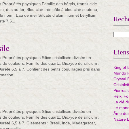
s Propriétés physiques Famille des béryls, translucide
u, dus au fer, Bleu clair très pâle à bleu clair soutenu,
du nom : Eau de mer Silicate d'aluminium et béryllium,
Rech
é 7,5...
ile
Liens
 Propriétés physiques Silice cristallisée divisée en
 de couleurs, Famille des quartz, Dioxyde de silicium :
King of 
ureté 6,5 à 7. Contient des petits coquillages pris dans
Mundo R
ormation...
Crystal 
Cristalv
Pierres 
Reiki Fo
La clé d
Le mond
 Propriétés physiques Silice cristallisée divisée en
Âme des 
 de couleurs, Famille des quartz, Dioxyde de silicium :
Nature 
Dureté 6,5 à 7. Gisements : Brésil, Inde, Madagascar,
 cristallin...