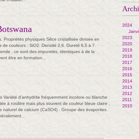
Arch
2024
Botswana
Janvi
2023
. Propriétés physiques Silice cristallisée divisée en
2020
 de couleurs : SiO2. Densité 2,6. Dureté 6,5 à 7.
2019
lende , ce sont des impuretés, identiques à de la
2018
ent être en formation...
2017
2016
2015
2014
2013
2012
s Variété d'anhydrite fréquemment incolore ou blanche
2011
utée à rosâtre mais plus souvent de couleur bleue claire ,
2010
e naturel de calcium (CaSO4) . Groupe des évaporites.
néralement...