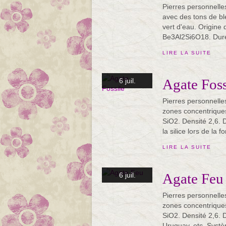
Pierres personnelle
avec des tons de ble
vert d'eau. Origine 
Be3Al2Si6O18. Duret
LIRE LA SUITE
Agate Foss
6 juil.
Pierres personnelles
zones concentriques
SiO2. Densité 2,6. D
la silice lors de la f
LIRE LA SUITE
Agate Feu
6 juil.
Pierres personnelles
zones concentriques
SiO2. Densité 2,6. 
Uruguay, etc. Système