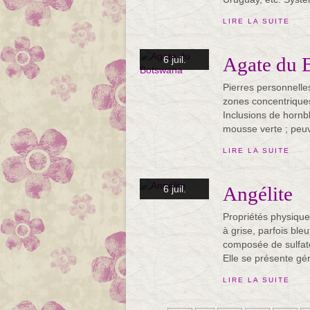
LIRE LA SUITE
Agate du 
6 juil.
Pierres personnelles
zones concentriques
Inclusions de hornb
mousse verte ; peuv
LIRE LA SUITE
Angélite
6 juil.
Propriétés physique
à grise, parfois ble
composée de sulfat
Elle se présente gé
LIRE LA SUITE