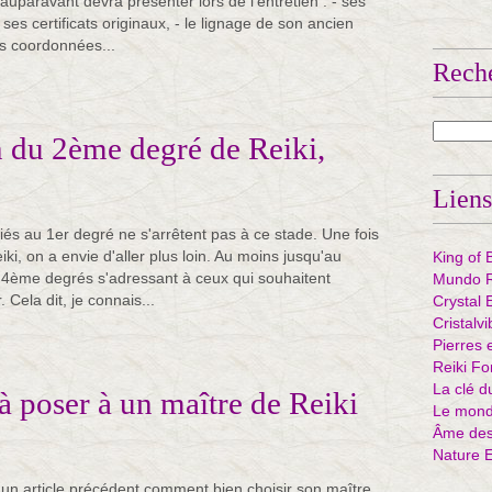
 auparavant devra présenter lors de l'entretien : - ses
 ses certificats originaux, - le lignage de son ancien
es coordonnées...
Rech
on du 2ème degré de Reiki,
Liens
tiés au 1er degré ne s'arrêtent pas à ce stade. Une fois
ki, on a envie d'aller plus loin. Au moins jusqu'au
King of 
4ème degrés s'adressant à ceux qui souhaitent
Mundo R
 Cela dit, je connais...
Crystal 
Cristalv
Pierres 
Reiki Fo
La clé d
à poser à un maître de Reiki
Le mond
Âme des 
Nature 
s un article précédent comment bien choisir son maître