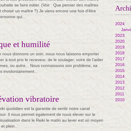
ouhaite se faire initier. (Voir : Que penser des maîtres
Arch
choisir un maître ?) Je viens encore une fois d'être
ersonne qui...
2024
Janvi
2023
2020
que et humilité
2019
2018
que nous donnons un soin, nous nous laissons emporter
2017
er à tout prix le receveur, de le soulager, voire de l'aider
2016
ômes, ou autre... Nous connaissons son problème, sa
2015
is involontairement...
2014
2013
2012
2011
évation vibratoire
2010
iki quotidien est la garantie de sentir notre canal
 jour. Il nous permet également de nous élever sur le
visualisation dans le Reiki le matin au lever est un moyen
t plein...