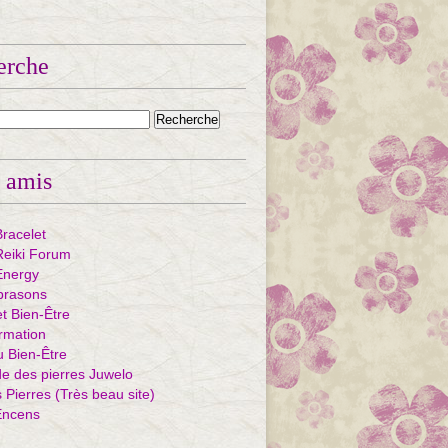
erche
 amis
Bracelet
eiki Forum
Energy
ibrasons
et Bien-Être
rmation
u Bien-Être
e des pierres Juwelo
Pierres (Très beau site)
Encens