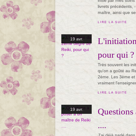
initié par mes soins
livrets précédents, -
maître, ainsi que s
LIRE LA SUITE
L'initiati
19 avr.
pour qui ?
Très souvent les ini
qu'on a goûté au Rei
2ème. Les 3ème et 
vraiment l'enseigner.
LIRE LA SUITE
Questions 
19 avr.
....
J'ai déjà parlé dan