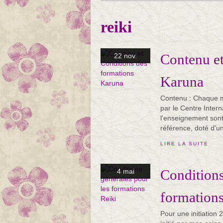
reiki
Contenu et
22 nov.
Karuna
Contenu : Chaque ma
par le Centre Inter
l'enseignement son
référence, doté d'un 
LIRE LA SUITE
Conditions
4 mai
formations
Pour une initiation