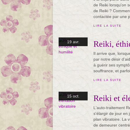
de Reiki lorsqu'on s
de Reiki ? Comment 
contactée par une p
LIRE LA SUITE
Reiki, éthi
19 avr.
Il arrive que, lors
par notre désir d'aid
à guérir ses sympt
souffrance, et parfo
LIRE LA SUITE
Reiki et él
15 oct.
L'auto-traitement Re
s'élargir de jour en
plan vibratoire. La 
de demeurer centré e