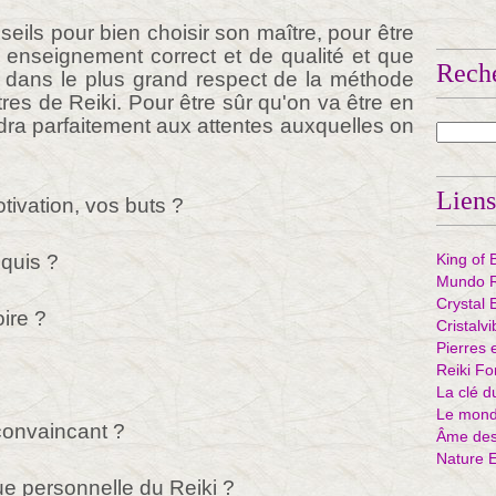
eils pour bien choisir son maître, pour être
n enseignement correct et de qualité et que
Rech
r dans le plus grand respect de la méthode
tres de Reiki. Pour être sûr qu'on va être en
ndra parfaitement aux attentes auxquelles on
Liens
tivation, vos buts ?
equis ?
King of 
Mundo R
Crystal 
oire ?
Cristalv
Pierres 
Reiki Fo
La clé d
Le mond
 convaincant ?
Âme des 
Nature 
que personnelle du Reiki ?