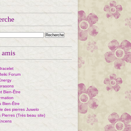
erche
 amis
Bracelet
eiki Forum
Energy
ibrasons
et Bien-Être
rmation
u Bien-Être
e des pierres Juwelo
Pierres (Très beau site)
Encens