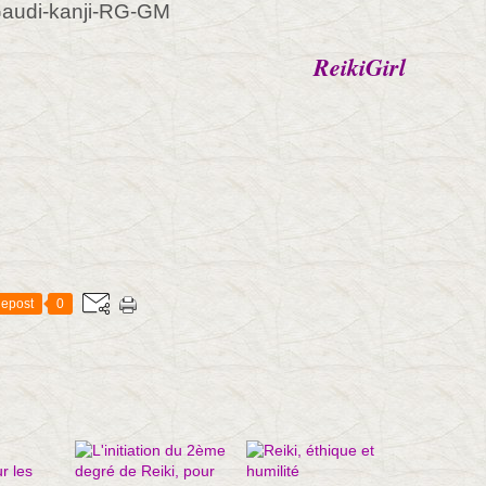
ReikiGirl
epost
0